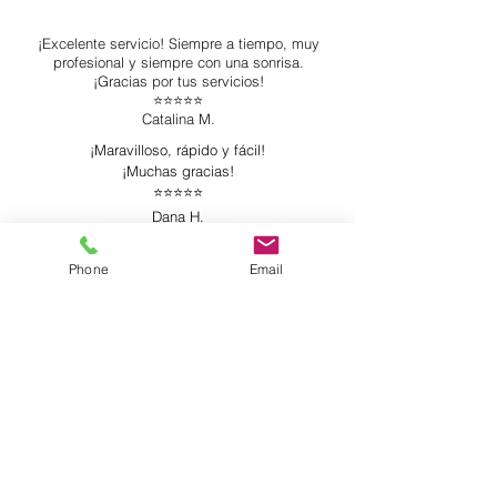
¡Excelente servicio! Siempre a tiempo, muy
profesional y siempre con una sonrisa.
¡Gracias por tus servicios!
⭐️⭐️⭐️⭐️⭐️
Catalina M.
¡Maravilloso, rápido y fácil!
¡Muchas gracias!
⭐️⭐️⭐️⭐️⭐️
Dana H.
¡Excelente servicio! Siempre a tiempo, muy
profesional y siempre con una sonrisa.
Phone
Email
¡Gracias por tus servicios!
⭐️⭐️⭐️⭐️⭐️
Catalina M.
Muy recomendado. La notaria fue muy amable y
paciente. Agradecido por su servicio y
definitivamente la volveré a utilizar en el futuro
cercano.
⭐️⭐️⭐️⭐️⭐️
Juan